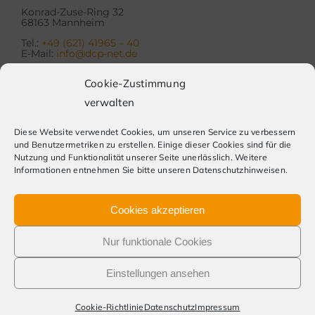
Konrad-Zuse-Ring 32
68163 Mannheim
Tel.:
+49 (621) 41965 – 40
E-Mail:
info@dcp-net.de
Cookie-Zustimmung
verwalten
Diese Website verwendet Cookies, um unseren Service zu verbessern
und Benutzermetriken zu erstellen. Einige dieser Cookies sind für die
Nutzung und Funktionalität unserer Seite unerlässlich. Weitere
DATEV MITGLIED
DATEV
SEIT 1995
Informationen entnehmen Sie bitte unseren Datenschutzhinweisen.
UNTERNEHMEN
ONLINE
Cookies akzeptieren
© 1995 - 2026 dcp GmbH DAMM CONSULTING-PARTNERS |
Nur funktionale Cookies
Konzept & Umsetzung Squared Webdesign
Einstellungen ansehen
Impressum
|
Datenschutz
Cookie-Richtlinie
Datenschutz
Impressum
Downloadbereich