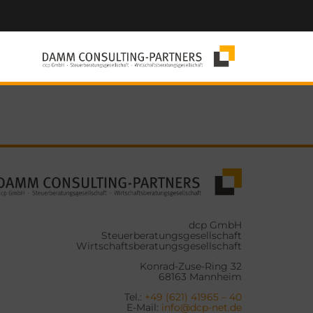
dcp GmbH
Steuerberatungsgesellschaft
Wirtschaftsberatungsgesellschaft
Konrad-Zuse-Ring 32
68163 Mannheim
Tel.:
+49 (621) 41965 – 40
E-Mail:
info@dcp-net.de