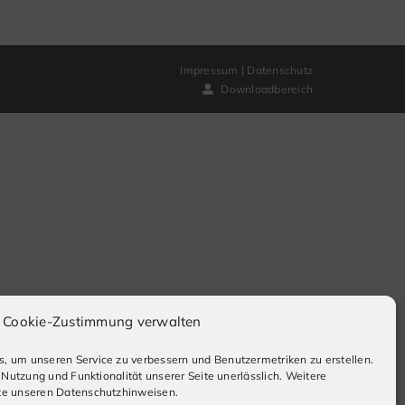
Impressum
|
Datenschutz
Downloadbereich
Cookie-Zustimmung verwalten
, um unseren Service zu verbessern und Benutzermetriken zu erstellen.
e Nutzung und Funktionalität unserer Seite unerlässlich. Weitere
te unseren Datenschutzhinweisen.