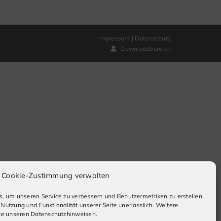
Impressum
|
Datenschutz
Downloadbereich
Cookie-Zustimmung verwalten
, um unseren Service zu verbessern und Benutzermetriken zu erstellen.
e Nutzung und Funktionalität unserer Seite unerlässlich. Weitere
te unseren Datenschutzhinweisen.