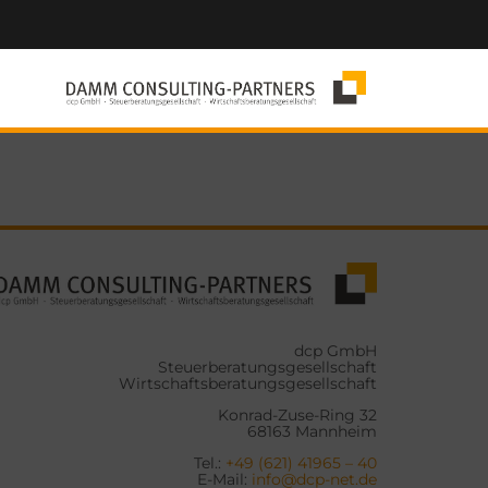
dcp GmbH
Steuerberatungsgesellschaft
Wirtschaftsberatungsgesellschaft
Konrad-Zuse-Ring 32
68163 Mannheim
Tel.:
+49 (621) 41965 – 40
E-Mail:
info@dcp-net.de