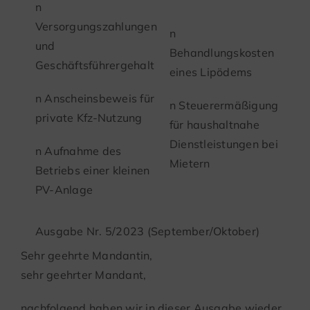
n
Versorgungszahlungen
n
und
Behandlungskosten
Geschäftsführergehalt
eines Lipödems
n Anscheinsbeweis für
n Steuerermäßigung
private Kfz-Nutzung
für haushaltnahe
Dienstleistungen bei
n Aufnahme des
Mietern
Betriebs einer kleinen
PV-Anlage
Ausgabe Nr. 5/2023 (September/Oktober)
Sehr geehrte Mandantin,
sehr geehrter Mandant,
nachfolgend haben wir in dieser Ausgabe wieder