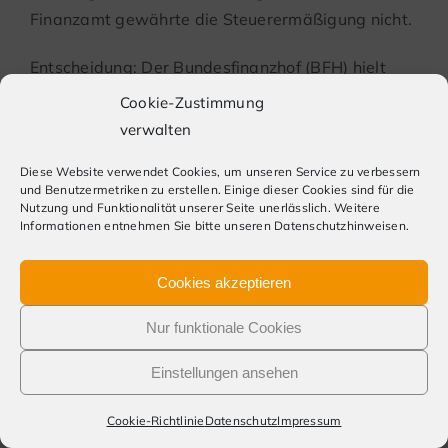
Finanzamt gewährte die Steuerermäßigung nicht.
Entscheidung: Der Bundesfinanzhof (BFH) hielt
eine Steuerermäßigung grundsätzlich für möglich,
Cookie-Zustimmung
verwies die Sache jedoch zur weiteren Aufklärung
verwalten
an das Finanzgericht (FG) zurück:
Diese Website verwendet Cookies, um unseren Service zu verbessern
und Benutzermetriken zu erstellen. Einige dieser Cookies sind für die
Dem Grunde nach handelte es sich um
Nutzung und Funktionalität unserer Seite unerlässlich. Weitere
begünstigte haushaltsnahe Dienstleistungen
Informationen entnehmen Sie bitte unseren Datenschutzhinweisen.
und Handwerkerleistungen.
Die Treppenhausreinigung, die Gartenpflege
Cookies akzeptieren
und der Schneeräumdienst sind
Nur funktionale Cookies
haushaltsnahe Dienstleistungen, da sie
üblicherweise durch Mitglieder des
Einstellungen ansehen
Haushalts erledigt werden. Zum Haushalt
Cookie-Richtlinie
Datenschutz
Impressum
gehört auch die Räumung des Schnees auf